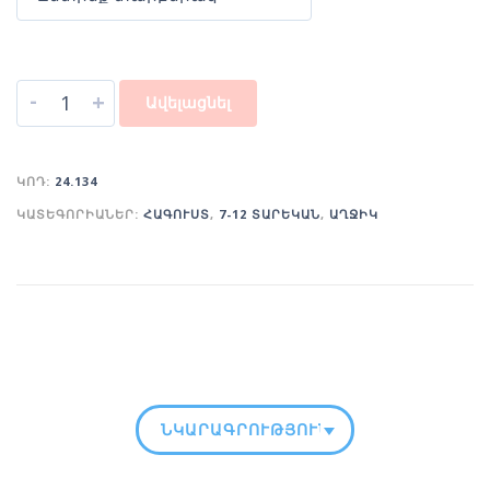
-
+
Ավելացնել
ԿՈԴ:
24.134
ԿԱՏԵԳՈՐԻԱՆԵՐ:
ՀԱԳՈՒՍՏ
,
7-12 ՏԱՐԵԿԱՆ
,
ԱՂՋԻԿ
ՆԿԱՐԱԳՐՈՒԹՅՈՒՆ