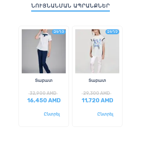
ՆՈՒՅՆԱՆՄԱՆ ԱՊՐԱՆՔՆԵՐ
ԶԵՂՉ
ԶԵՂՉ
Տաբատ
Տաբատ
Շ
32,900
AMD
29,300
AMD
4
16,450
AMD
11,720
AMD
22
Ընտրել
Ընտրել