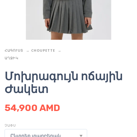
ՀԱԳՈՒՍՏ
CHOUPETTE
ԱՂՋԻԿ
Մոխրագույն ոճային
Ժակետ
54,900
AMD
ՉԱՓՍ
Ընտրեք տարբերակ