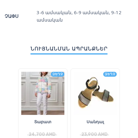
3-6 ամսական
,
6-9 ամսական
,
9-12
ՉԱՓՍ
ամսական
ՆՈՒՅՆԱՆՄԱՆ ԱՊՐԱՆՔՆԵՐ
ԶԵՂՉ
ԶԵՂՉ
Տաբատ
Սանդալ
24,700
AMD
23,900
AMD
2