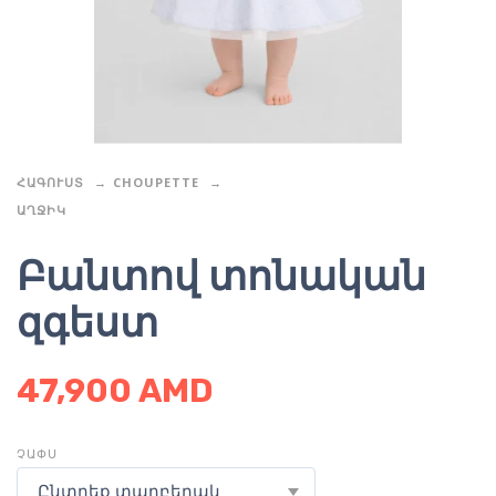
ՀԱԳՈՒՍՏ
CHOUPETTE
ԱՂՋԻԿ
Բանտով տոնական
զգեստ
47,900
AMD
ՉԱՓՍ
Ընտրեք տարբերակ