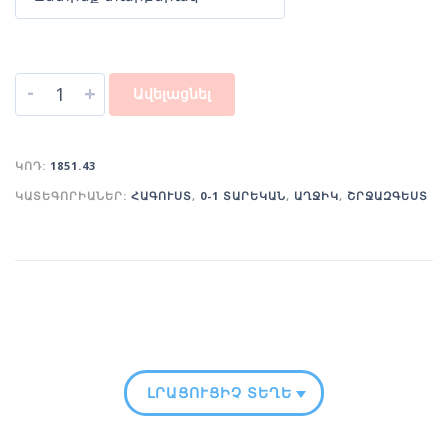
-
+
Ավելացնել
ԿՈԴ:
1851.43
ԿԱՏԵԳՈՐԻԱՆԵՐ:
ՀԱԳՈՒՍՏ
,
0-1 ՏԱՐԵԿԱՆ
,
ԱՂՋԻԿ
,
ՇՐՋԱԶԳԵՍՏ
ԼՐԱՑՈՒՑԻՉ ՏԵՂԵԿՈՒԹՅՈՒՆ