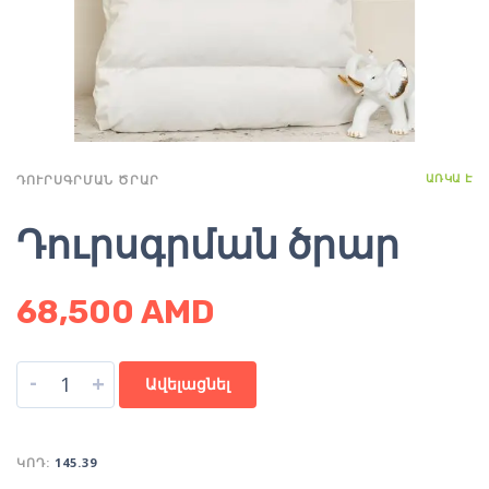
ԱՌԿԱ Է
ԴՈՒՐՍԳՐՄԱՆ ԾՐԱՐ
Դուրսգրման ծրար
68,500
AMD
-
+
Ավելացնել
ԿՈԴ:
145.39