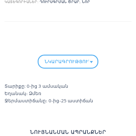
ԿԱՏԵԳՈՐԻԱՆԵՐ:
ԴՈՒՐՍԳՐՄԱՆ ԾՐԱՐ
,
ՆՈՐ
ՆԿԱՐԱԳՐՈՒԹՅՈՒՆ
Տարիքը: 0-ից 3 ամսական
Եղանակ։ Ձմեռ
Ջերմաստիճանը։ 0-ից-25 աստիճան
ՆՈՒՅՆԱՆՄԱՆ ԱՊՐԱՆՔՆԵՐ