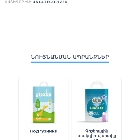
ԿԱՏԵԳՈՐԻԱ:
UNCATEGORIZED
ՆՈՒՅՆԱՆՄԱՆ ԱՊՐԱՆՔՆԵՐ
Подгузники
Գիշերային
տակդիր-վարտիք
н