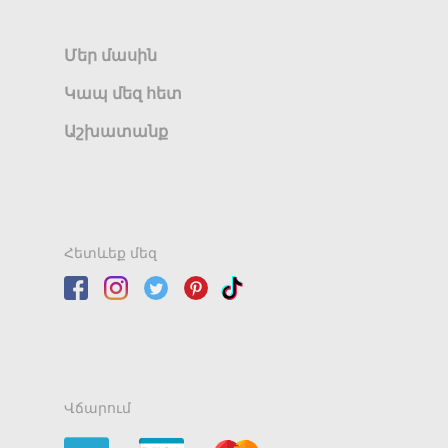
Մեր մասին
Կապ մեզ հետ
Աշխատանք
Հետևեք մեզ
Վճարում