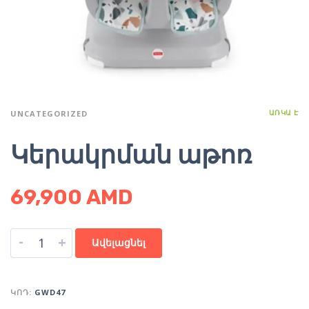
ԱՌԿԱ Է
UNCATEGORIZED
Կերակրման աթոռ
69,900
AMD
-
+
Ավելացնել
ԿՈԴ:
GWD47