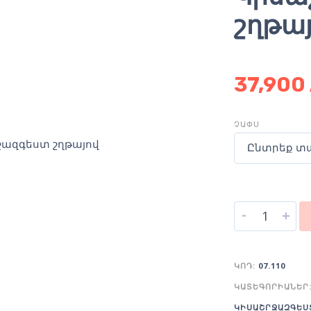
շղթա
37,900
ՉԱՓՍ
Ընտրեք տ
-
+
ԿՈԴ:
07.110
ԿԱՏԵԳՈՐԻԱՆԵՐ
ԿԻՍԱՇՐՋԱԶԳԵՍ