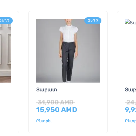
ԶԵՂՉ
ԶԵՂՉ
Տաբատ
Տա
31,900
AMD
24
15,950
AMD
9,
Ընտրել
Ընտր