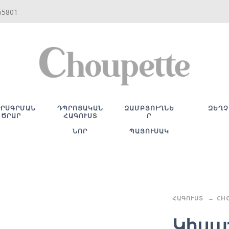
65801
ՒՐՍԳՐՄԱՆ
ԴՊՐՈՑԱԿԱՆ
ԶԱՄԲՅՈՒՂՆԵ
ԶԵՂՉ
ԾՐԱՐ
ՀԱԳՈՒՍՏ
Ր
ՆՈՐ
ՊԱՅՈՒՍԱԿ
ՀԱԳՈՒՍՏ
CH
Կիսա