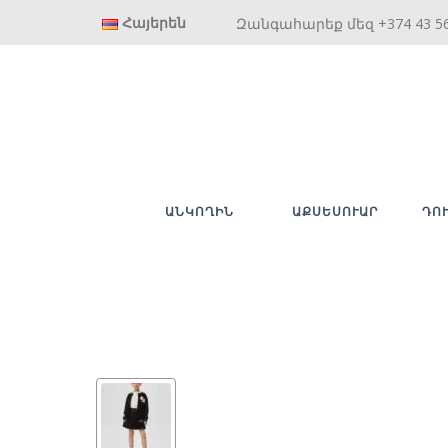
Հայերեն
Զանգահարեք մեզ +374 43 5
ԱՆԿՈՂԻՆ
ԱՔՍԵՍՈՒԱՐ
ԴՈ