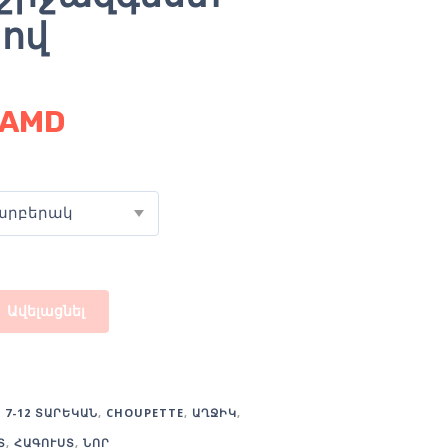
յով
AMD
արբերակ
Ավելացնել
:
7-12 ՏԱՐԵԿԱՆ
,
CHOUPETTE
,
ԱՂՋԻԿ
,
Տ
,
ՀԱԳՈՒՍՏ
,
ՆՈՐ