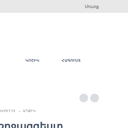
Մուտք
ԿՈՇԻԿ
ՀԱԳՈՒՍՏ
OUPETTE
ԱՂՋԻԿ
շրջազգեստ