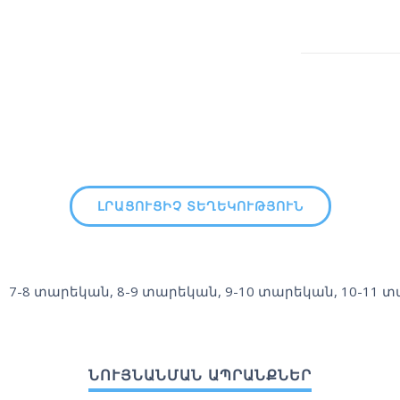
ԼՐԱՑՈՒՑԻՉ ՏԵՂԵԿՈՒԹՅՈՒՆ
7-8 տարեկան
,
8-9 տարեկան
,
9-10 տարեկան
,
10-11 
ՆՈՒՅՆԱՆՄԱՆ ԱՊՐԱՆՔՆԵՐ