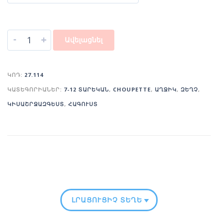
-
+
Ավելացնել
ԿՈԴ:
27.114
ԿԱՏԵԳՈՐԻԱՆԵՐ:
7-12 ՏԱՐԵԿԱՆ
,
CHOUPETTE
,
ԱՂՋԻԿ
,
ԶԵՂՉ
,
ԿԻՍԱՇՐՋԱԶԳԵՍՏ
,
ՀԱԳՈՒՍՏ
ԼՐԱՑՈՒՑԻՉ ՏԵՂԵԿՈՒԹՅՈՒՆ