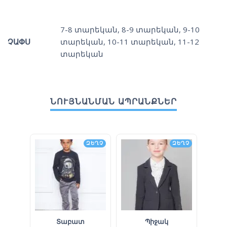
7-8 տարեկան
,
8-9 տարեկան
,
9-10
ՉԱՓՍ
տարեկան
,
10-11 տարեկան
,
11-12
տարեկան
ՆՈՒՅՆԱՆՄԱՆ ԱՊՐԱՆՔՆԵՐ
ԶԵՂՉ
ԶԵՂՉ
Տաբատ
Պիջակ
Վ