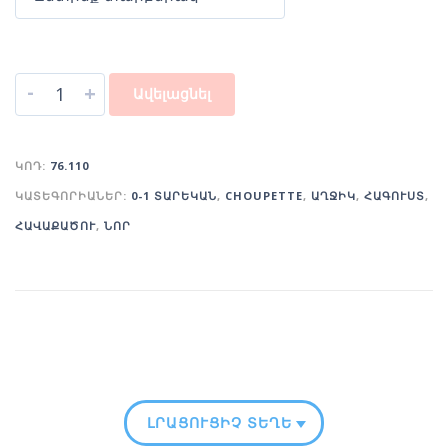
-
+
Ավելացնել
ԿՈԴ:
76.110
ԿԱՏԵԳՈՐԻԱՆԵՐ:
0-1 ՏԱՐԵԿԱՆ
,
CHOUPETTE
,
ԱՂՋԻԿ
,
ՀԱԳՈՒՍՏ
,
ՀԱՎԱՔԱԾՈՒ
,
ՆՈՐ
ԼՐԱՑՈՒՑԻՉ ՏԵՂԵԿՈՒԹՅՈՒՆ