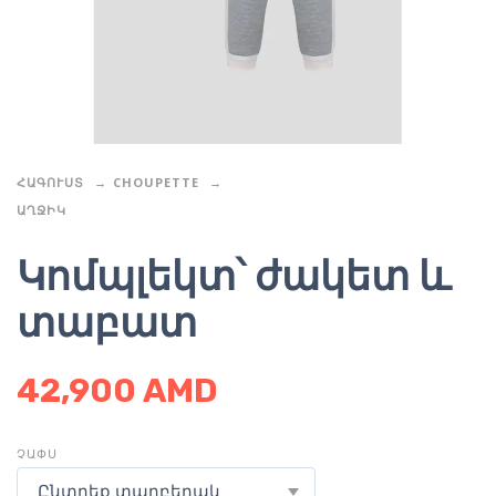
ՀԱԳՈՒՍՏ
CHOUPETTE
ԱՂՋԻԿ
Կոմպլեկտ՝ ժակետ և
տաբատ
42,900
AMD
ՉԱՓՍ
Ընտրեք տարբերակ