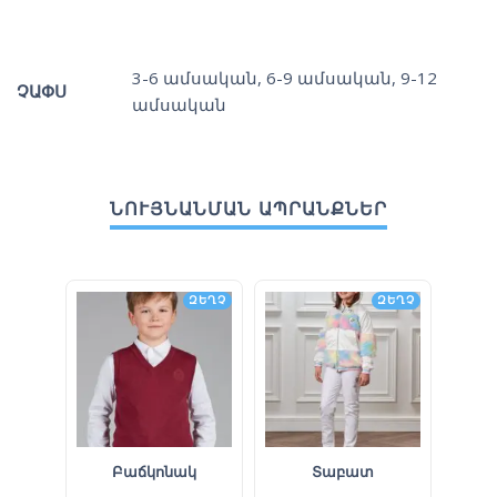
3-6 ամսական
,
6-9 ամսական
,
9-12
ՉԱՓՍ
ամսական
ՆՈՒՅՆԱՆՄԱՆ ԱՊՐԱՆՔՆԵՐ
ԶԵՂՉ
ԶԵՂՉ
Բաճկոնակ
Տաբատ
Վ