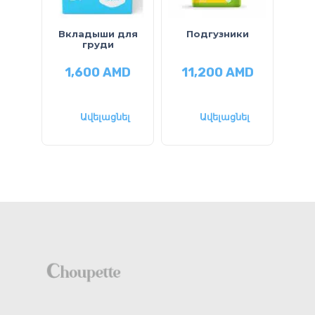
Вкладыши для
Подгузники
П
груди
1,600
AMD
11,200
AMD
1
Ավելացնել
Ավելացնել