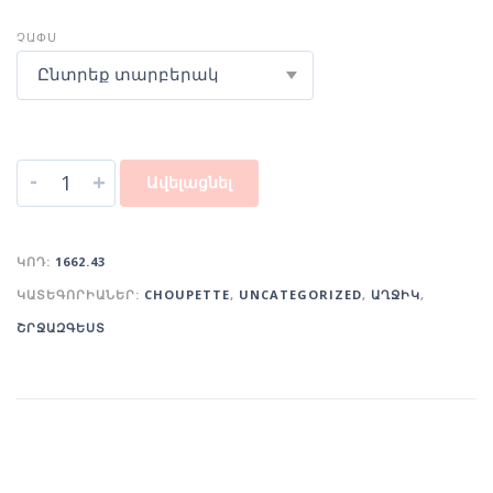
ՉԱՓՍ
Ընտրեք տարբերակ
-
+
Ավելացնել
ԿՈԴ:
1662.43
ԿԱՏԵԳՈՐԻԱՆԵՐ:
CHOUPETTE
,
UNCATEGORIZED
,
ԱՂՋԻԿ
,
ՇՐՋԱԶԳԵՍՏ