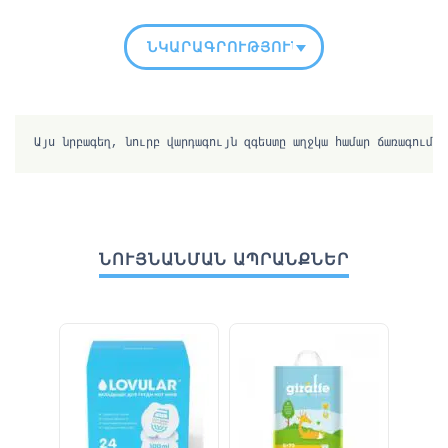
ՆԿԱՐԱԳՐՈՒԹՅՈՒՆ
Այս նրբագեղ, նուրբ վարդագույն զգեստը աղջկա համար ճառագում է
ՆՈՒՅՆԱՆՄԱՆ ԱՊՐԱՆՔՆԵՐ