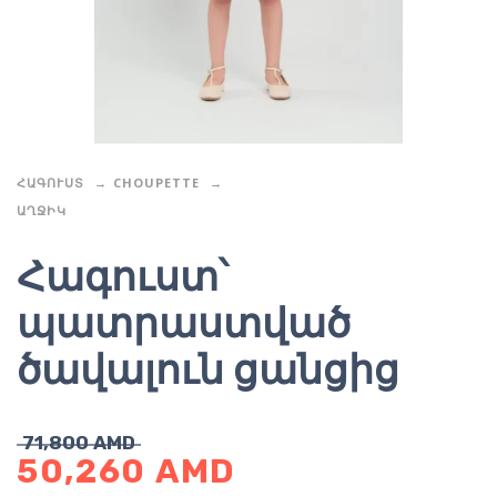
ՀԱԳՈՒՍՏ
CHOUPETTE
ԱՂՋԻԿ
Հագուստ՝
պատրաստված
ծավալուն ցանցից
71,800
AMD
50,260
AMD