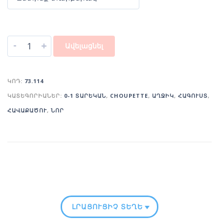
-
+
Ավելացնել
ԿՈԴ:
73.114
ԿԱՏԵԳՈՐԻԱՆԵՐ:
0-1 ՏԱՐԵԿԱՆ
,
CHOUPETTE
,
ԱՂՋԻԿ
,
ՀԱԳՈՒՍՏ
,
ՀԱՎԱՔԱԾՈՒ
,
ՆՈՐ
ԼՐԱՑՈՒՑԻՉ ՏԵՂԵԿՈՒԹՅՈՒՆ