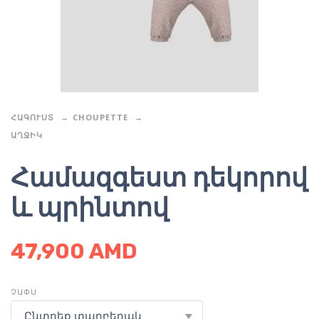
ՀԱԳՈՒՍՏ
CHOUPETTE
ԱՂՋԻԿ
Համազգեստ դեկորով
և պրինտով
47,900
AMD
ՉԱՓՍ
Ընտրեք տարբերակ