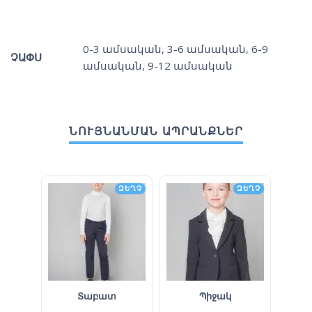
0-3 ամսական
,
3-6 ամսական
,
6-9
ՉԱՓՍ
ամսական
,
9-12 ամսական
ՆՈՒՅՆԱՆՄԱՆ ԱՊՐԱՆՔՆԵՐ
ԶԵՂՉ
ԶԵՂՉ
Տաբատ
Պիջակ