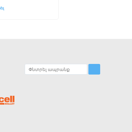
ել
Ընտրել