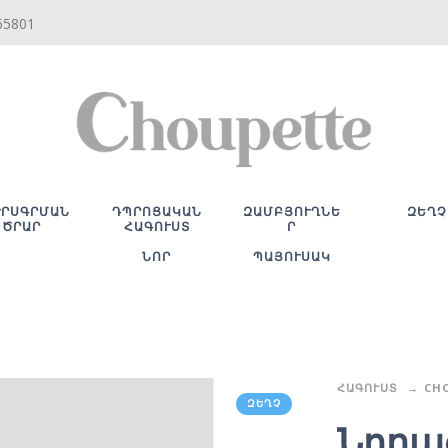
65801
ՒՐՍԳՐՄԱՆ
ԴՊՐՈՑԱԿԱՆ
ԶԱՄԲՅՈՒՂՆԵ
ԶԵՂՉ
ԾՐԱՐ
ՀԱԳՈՒՍՏ
Ր
ՆՈՐ
ՊԱՅՈՒՍԱԿ
ՀԱԳՈՒՍՏ
CH
ԶԵՂՉ
Նորա