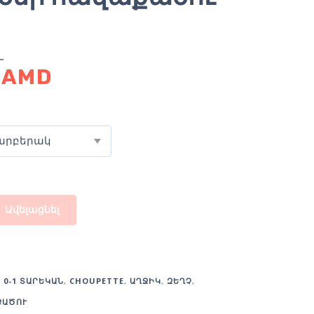
0
AMD
արբերակ
Ավելացնել
:
0-1 ՏԱՐԵԿԱՆ
,
CHOUPETTE
,
ԱՂՋԻԿ
,
ԶԵՂՉ
,
ՔԱԾՈՒ