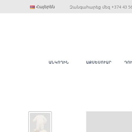
Հայերեն
Զանգահարեք մեզ +374 43 5
ԱՆԿՈՂԻՆ
ԱՔՍԵՍՈՒԱՐ
ԴՈ