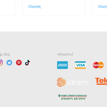
Ընտրել
Ընտր
ք մեզ
Վճարում