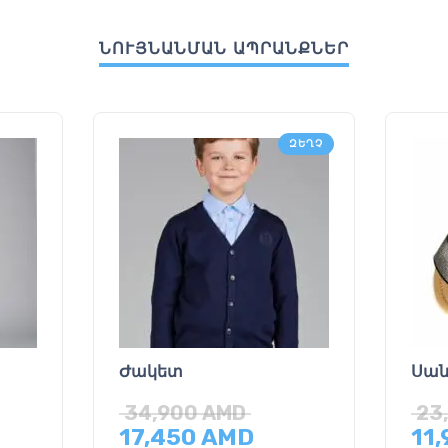
ՆՈՒՅՆԱՆՄԱՆ ԱՊՐԱՆՔՆԵՐ
ԶԵՂՉ
Ժակետ
Սան
34,900
AMD
23
17,450
AMD
11