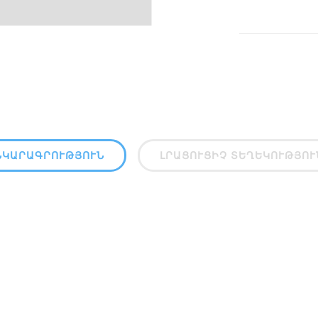
ՆԿԱՐԱԳՐՈՒԹՅՈՒՆ
ԼՐԱՑՈՒՑԻՉ ՏԵՂԵԿՈՒԹՅՈՒ