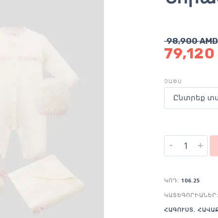
98,900
AMD
79,12
ՉԱՓՍ
Ընտրեք տ
-
+
ԿՈԴ:
106.25
ԿԱՏԵԳՈՐԻԱՆԵՐ
ՀԱԳՈՒՍՏ
,
ՀԱՎԱ