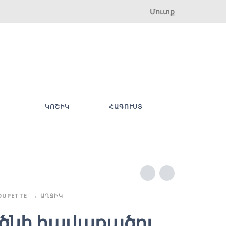
Մուտք
ԿՈՇԻԿ
ՀԱԳՈՒՍՏ
OUPETTE
ԱՂՋԻԿ
ծնի հավաքածու