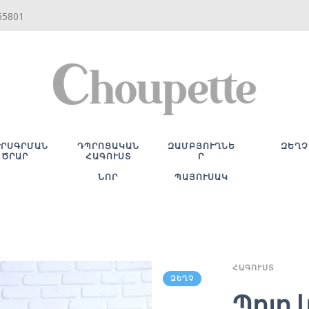
65801
ՒՐՍԳՐՄԱՆ
ԴՊՐՈՑԱԿԱՆ
ԶԱՄԲՅՈՒՂՆԵ
ԶԵՂՉ
ԾՐԱՐ
ՀԱԳՈՒՍՏ
Ր
ՆՈՐ
ՊԱՅՈՒՍԱԿ
ՀԱԳՈՒՍՏ
ԶԵՂՉ
Պոլո