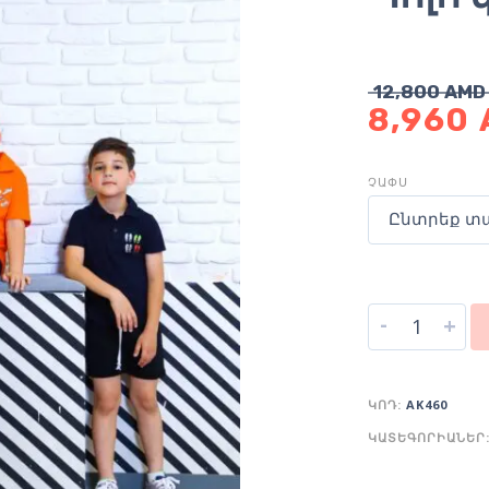
12,800
AMD
8,960
ՉԱՓՍ
Ընտրեք տ
-
+
ԿՈԴ:
AK460
ԿԱՏԵԳՈՐԻԱՆԵՐ