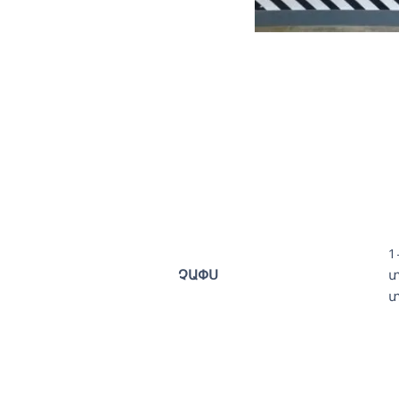
1
ՉԱՓՍ
տ
տ