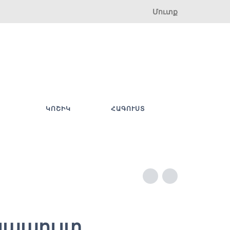
Մուտք
ԿՈՇԻԿ
ՀԱԳՈՒՍՏ
 կապույտ