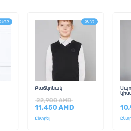
ԶԵՂՉ
ԶԵՂՉ
Բաճկոնակ
Սպո
կի
22,900
AMD
11,450
AMD
10
Ընտրել
Ընտր