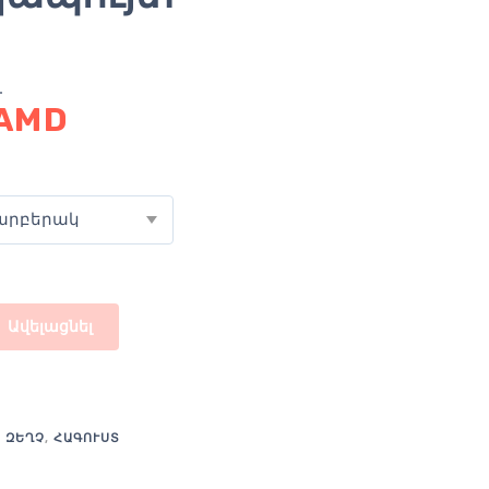
AMD
արբերակ
Ավելացնել
:
ԶԵՂՉ
,
ՀԱԳՈՒՍՏ