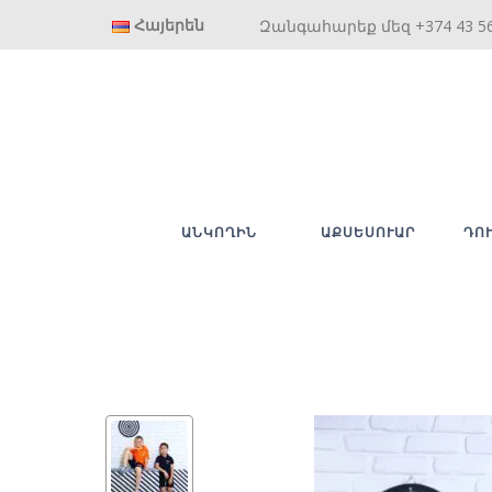
Հայերեն
Զանգահարեք մեզ +374 43 5
ԱՆԿՈՂԻՆ
ԱՔՍԵՍՈՒԱՐ
ԴՈ