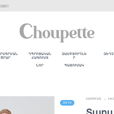
65801
ՒՐՍԳՐՄԱՆ
ԴՊՐՈՑԱԿԱՆ
ԶԱՄԲՅՈՒՂՆԵ
ԶԵՂՉ
ԾՐԱՐ
ՀԱԳՈՒՍՏ
Ր
ՆՈՐ
ՊԱՅՈՒՍԱԿ
ՀԱԳՈՒՍՏ
CH
ԶԵՂՉ
Տաբա