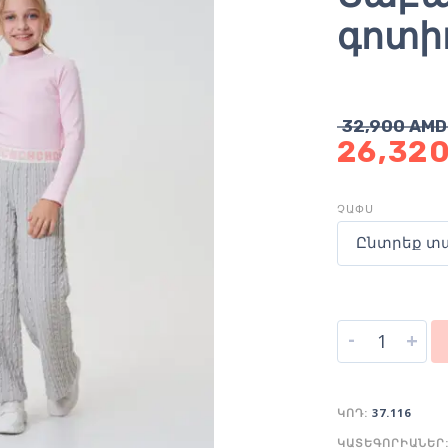
գոտի
32,900
AMD
26,32
ՉԱՓՍ
Ընտրեք տ
-
+
ԿՈԴ:
37.116
ԿԱՏԵԳՈՐԻԱՆԵՐ