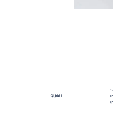
1
ՉԱՓՍ
տ
տ