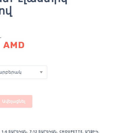
ով
0
AMD
արբերակ
Ավելացնել
:
1-6 ՏԱՐԵԿԱՆ
,
7-12 ՏԱՐԵԿԱՆ
,
CHOUPETTE
,
ԱՂՋԻԿ
,