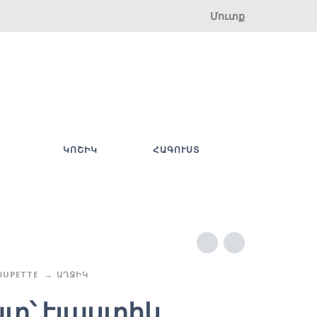
Մուտք
ԿՈՇԻԿ
ՀԱԳՈՒՍՏ
OUPETTE
ԱՂՋԻԿ
տ՝ էլաստիկ