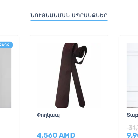
ՆՈՒՅՆԱՆՄԱՆ ԱՊՐԱՆՔՆԵՐ
ԶԵՂՉ
Փողկապ
Տա
31
4,560
AMD
9,