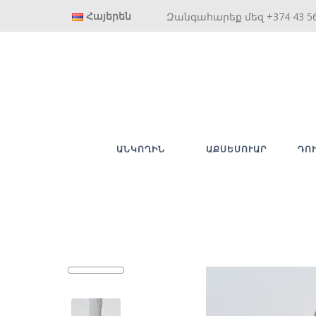
Հայերեն
Զանգահարեք մեզ +374 43 5
ԱՆԿՈՂԻՆ
ԱՔՍԵՍՈՒԱՐ
ԴՈ