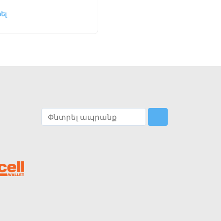
ել
Ընտրել