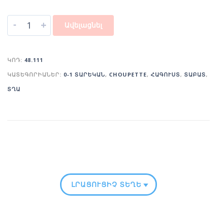
-
+
Ավելացնել
ԿՈԴ:
48.111
ԿԱՏԵԳՈՐԻԱՆԵՐ:
0-1 ՏԱՐԵԿԱՆ
,
CHOUPETTE
,
ՀԱԳՈՒՍՏ
,
ՏԱԲԱՏ
,
ՏՂԱ
ԼՐԱՑՈՒՑԻՉ ՏԵՂԵԿՈՒԹՅՈՒՆ