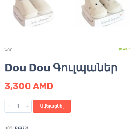
ԱՌԿԱ Է
ՆՈՐ
Dou Dou Գուլպաներ
3,300
AMD
-
+
Ավելացնել
ԿՈԴ:
DC3705