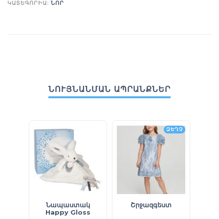
ԿԱՏԵԳՈՐԻԱ:
ՆՈՐ
ՆՈՒՅՆԱՆՄԱՆ ԱՊՐԱՆՔՆԵՐ
ԶԵՂՉ
Նապաստակ
Շրջազգեստ
Պի
Happy Gloss