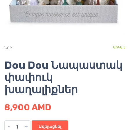
ԱՌԿԱ Է
ՆՈՐ
Dou Dou Նապաստակ
փափուկ
խաղալիքներ
8,900
AMD
-
+
Ավելացնել