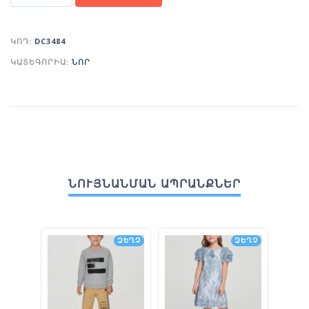
ԿՈԴ:
DC3484
ԿԱՏԵԳՈՐԻԱ:
ՆՈՐ
ՆՈՒՅՆԱՆՄԱՆ ԱՊՐԱՆՔՆԵՐ
ԶԵՂՉ
ԶԵՂՉ