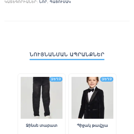
ԿԱՏԵԳՈՐԻԱՆԵՐ:
ՆՈՐ
,
ՊԱՅՈՒՍԱԿ
ՆՈՒՅՆԱՆՄԱՆ ԱՊՐԱՆՔՆԵՐ
ԶԵՂՉ
ԶԵՂՉ
Ջինսե տաբատ
Պիջակ թավշյա