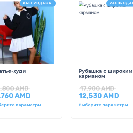
РАСПРОДАЖА!
РАСПРОДА
атье-худи
Рубашка с широким
карманом
6,800
AMD
17,900
AMD
,760
AMD
12,530
AMD
берите параметры
Выберите параметры