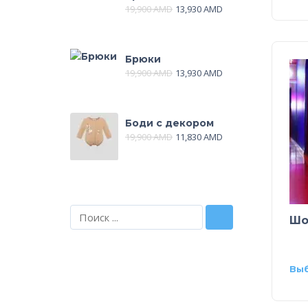
19,900
AMD
13,930
AMD
Брюки
19,900
AMD
13,930
AMD
Боди с декором
19,900
AMD
11,830
AMD
Шо
Вы