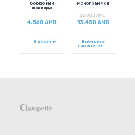
бордовый
монограммой
жаккард
26,900
AMD
2
4,560
AMD
13,450
AMD
10
В корзину
Выберите
параметры
па