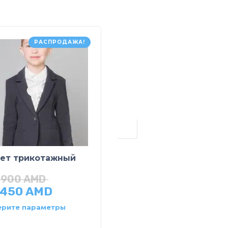
РАСПРОДАЖА!
РАСПРОДАЖ
ет трикотажный
Кардиган вязаный
,900
AMD
20,900
AMD
,450
AMD
10,450
AMD
рите параметры
Выберите параметры