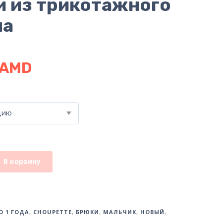
 из трикотажного
ма
AMD
цию
В корзину
О 1 ГОДА
,
CHOUPETTE
,
БРЮКИ
,
МАЛЬЧИК
,
НОВЫЙ
,