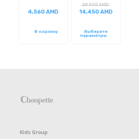
28,900
AMD
2
4,560
AMD
14,450
AMD
14
В корзину
Выберите
параметры
па
Kids Group