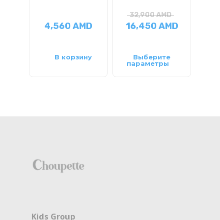
32,900
AMD
2
4,560
AMD
16,450
AMD
10
В корзину
Выберите
параметры
па
Kids Group