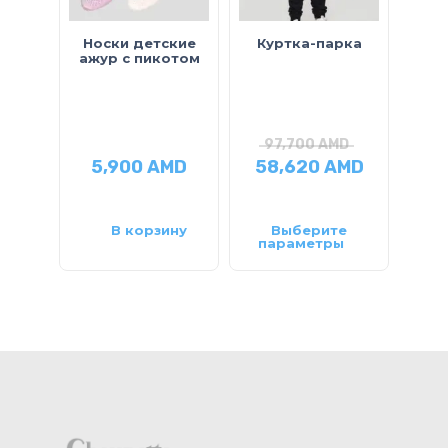
Носки детские
Куртка-парка
ажур с пикотом
н
97,700
AMD
7
5,900
AMD
58,620
AMD
58
В корзину
Выберите
параметры
па