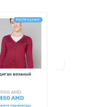
РАСПРОДАЖА!
диган вязаный
Шорты спортивные
трикотажные
,900
AMD
,450
AMD
10,700
AMD
рите параметры
Выберите параметры