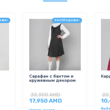
АЖА!
РАСПРОДАЖА!
Сарафан с бантом и
Кар
кружевным декором
35,900
AMD
20
17,950
AMD
10
Выбе
Читать далее