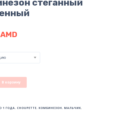
незон стеганный
ленный
0
AMD
цию
В корзину
О 1 ГОДА
,
CHOUPETTE
,
КОМБИНЕЗОН
,
МАЛЬЧИК
,