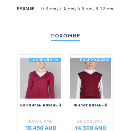
РАЗМЕР
0-3 мес
,
3-6 мес
,
6-9 мес
,
9-12 мес
ПОХОЖИЕ
РАСПРОДАЖА!
РАСПРОДАЖА!
Кардиган вязаный
Жилет вязаный
кл
20,900
AMD
28,600
AMD
2
10,450
AMD
14,300
AMD
14