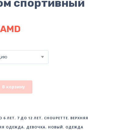
юм спортивный
AMD
цию
В корзину
О 6 ЛЕТ
,
7 ДО 12 ЛЕТ
,
CHOUPETTE
,
ВЕРХНЯЯ
ЯЯ ОДЕЖДА
,
ДЕВОЧКА
,
НОВЫЙ
,
ОДЕЖДА