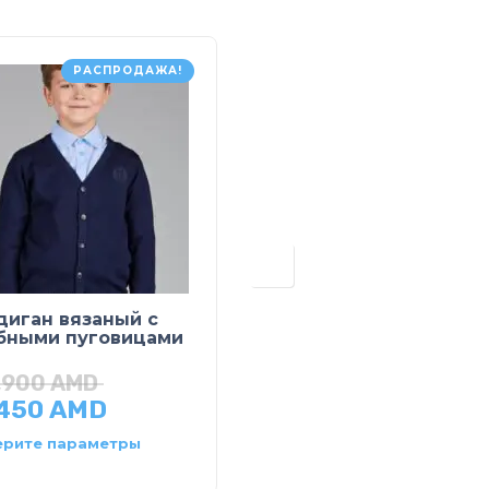
РАСПРОДАЖА!
РАСПРОДАЖ
диган вязаный с
Сорочка с
бными пуговицами
монограммой
,900
AMD
26,900
AMD
,450
AMD
13,450
AMD
рите параметры
Выберите параметры