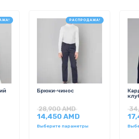
АЖА!
РАСПРОДАЖА!
ий
Брюки-чинос
Кар
клу
28,900
AMD
34
14,450
AMD
17
Выберите параметры
Выбе