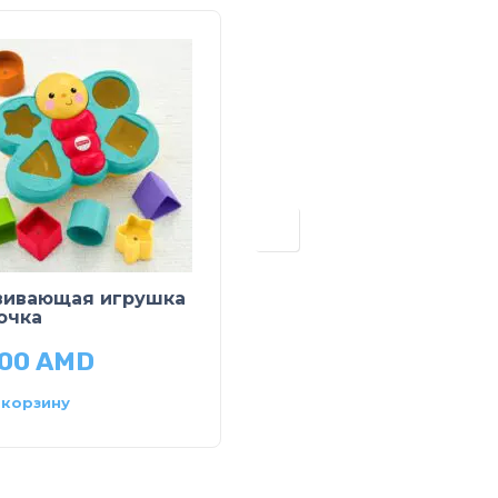
вивающая игрушка
Кролик Meli Melo
очка
700
AMD
20,600
AMD
 корзину
Читать далее