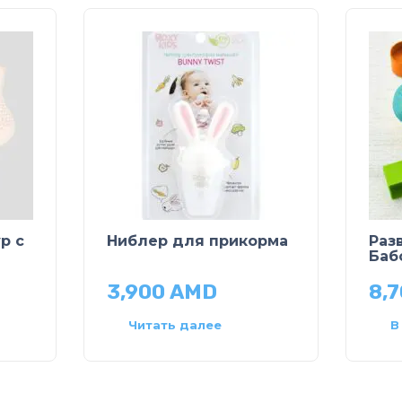
р с
Ниблер для прикорма
Раз
Баб
3,900
AMD
8,
Читать далее
В