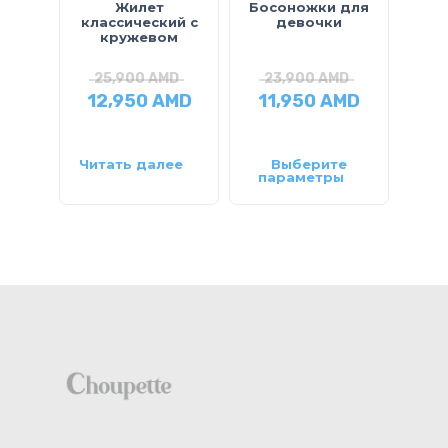
Жилет
Босоножки для
Бр
классический с
девочки
кружевом
25,900
AMD
23,900
AMD
2
12,950
AMD
11,950
AMD
14
Читать далее
Выберите
параметры
па