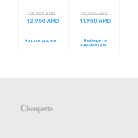
25,900
AMD
23,900
AMD
3
12,950
AMD
11,950
AMD
1
Читать далее
Выберите
Чит
параметры