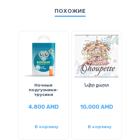
ПОХОЖИЕ
Ночные
Նվեր քարտ
Կր
подгузники-
трусики
4,800
AMD
10,000
AMD
2
В корзину
В корзину
Ч