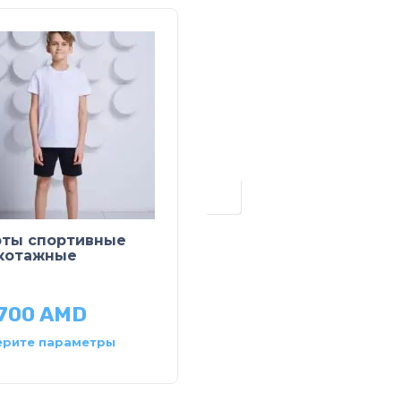
РАСПРОДАЖ
ты спортивные
Жилет вязаный
котажные
22,900
AMD
,700
AMD
11,450
AMD
рите параметры
Выберите параметры