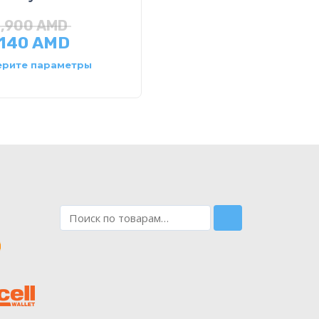
Бабочка
1,900
AMD
,140
AMD
8,700
AMD
рите параметры
В корзину