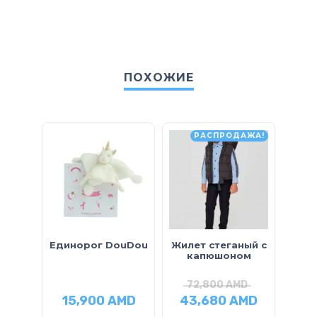
ПОХОЖИЕ
РАСПРОДАЖА!
Единорог DouDou
Жилет стеганый с
капюшоном
72,800
AMD
3
15,900
AMD
43,680
AMD
1