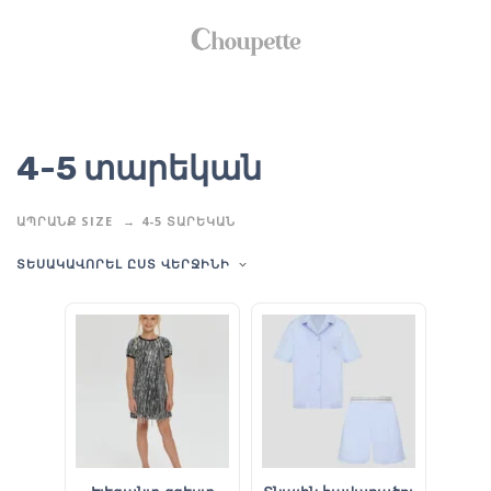
4-5 տարեկան
ԱՊՐԱՆՔ SIZE
4-5 ՏԱՐԵԿԱՆ
ՏԵՍԱԿԱՎՈՐԵԼ ԸՍՏ ՎԵՐՋԻՆԻ