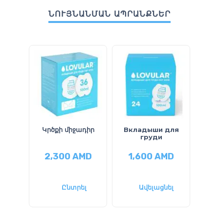
ՆՈՒՅՆԱՆՄԱՆ ԱՊՐԱՆՔՆԵՐ
Կրծքի միջադիր
Вкладыши для
груди
2,300
AMD
1,600
AMD
1
Ընտրել
Ավելացնել