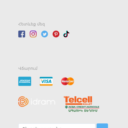
Հետևեք մեզ
Վճարում