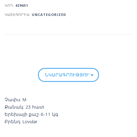
ԿՈԴ:
429651
ԿԱՏԵԳՈՐԻԱ:
UNCATEGORIZED
ՆԿԱՐԱԳՐՈՒԹՅՈՒՆ
Չափս: M
Քանակ: 23 հատ
Երեխայի քաշ: 6-11 կգ
Բրենդ: Lovular