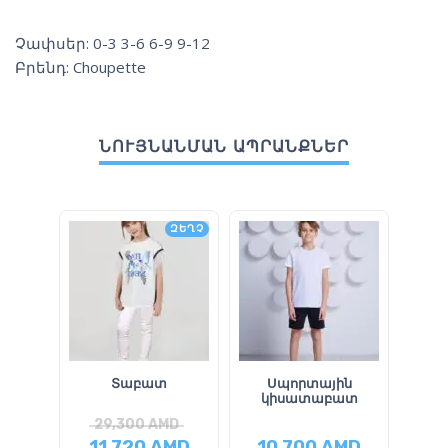
Չափսեր: 0-3 3-6 6-9 9-12
Բրենդ: Choupette
ՆՈՒՅՆԱՆՄԱՆ ԱՊՐԱՆՔՆԵՐ
ԶԵՂՉ
Տաբատ
Սպորտային
Վ
կիսատաբատ
29,300
AMD
2
11,720
AMD
10,700
AMD
14