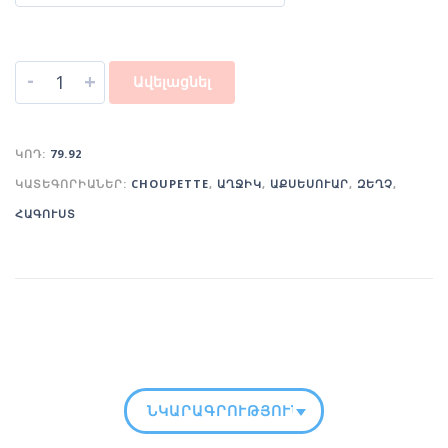
-
+
Ավելացնել
ԿՈԴ:
79.92
ԿԱՏԵԳՈՐԻԱՆԵՐ:
CHOUPETTE
,
ԱՂՋԻԿ
,
ԱՔՍԵՍՈՒԱՐ
,
ԶԵՂՉ
,
ՀԱԳՈՒՍՏ
ՆԿԱՐԱԳՐՈՒԹՅՈՒՆ