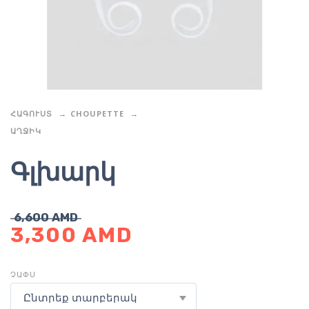
ՀԱԳՈՒՍՏ
CHOUPETTE
ԱՂՋԻԿ
Գլխարկ
6,600
AMD
3,300
AMD
ՉԱՓՍ
Ընտրեք տարբերակ