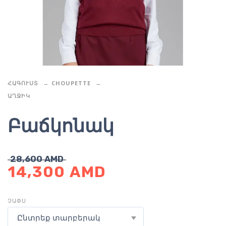
ՀԱԳՈՒՍՏ
CHOUPETTE
ԱՂՋԻԿ
Բաճկոնակ
28,600
AMD
14,300
AMD
ՉԱՓՍ
Ընտրեք տարբերակ