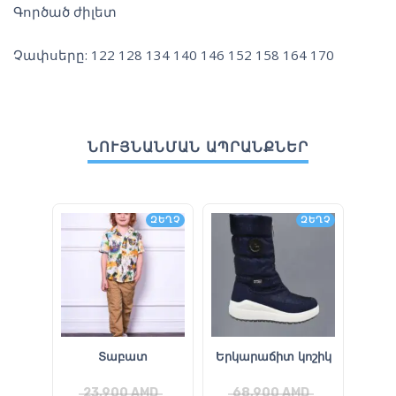
Գործած ժիլետ
Չափսերը: 122 128 134 140 146 152 158 164 170
ՆՈՒՅՆԱՆՄԱՆ ԱՊՐԱՆՔՆԵՐ
ԶԵՂՉ
ԶԵՂՉ
Տաբատ
Երկարաճիտ կոշիկ
23,900
AMD
68,900
AMD
3