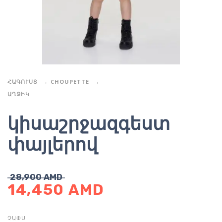
ՀԱԳՈՒՍՏ
CHOUPETTE
ԱՂՋԻԿ
կիսաշրջազգեստ
փայլերով
28,900
AMD
14,450
AMD
ՉԱՓՍ