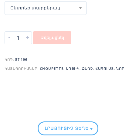
Ընտրեք տարբերակ
-
+
Ավելացնել
ԿՈԴ:
57.106
ԿԱՏԵԳՈՐԻԱՆԵՐ:
CHOUPETTE
,
ԱՂՋԻԿ
,
ԶԵՂՉ
,
ՀԱԳՈՒՍՏ
,
ՆՈՐ
ԼՐԱՑՈՒՑԻՉ ՏԵՂԵԿՈՒԹՅՈՒՆ