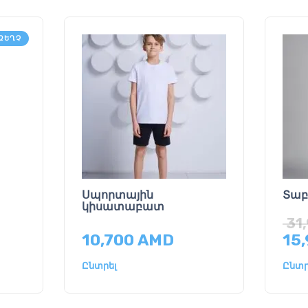
ԶԵՂՉ
Սպորտային
Տա
կիսատաբատ
31
10,700
AMD
15
Ընտրել
Ընտր