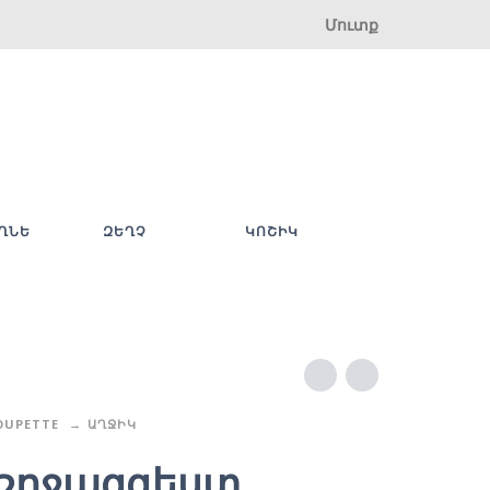
Մուտք
ՂՆԵ
ԶԵՂՉ
ԿՈՇԻԿ
OUPETTE
ԱՂՋԻԿ
շրջազգեստ