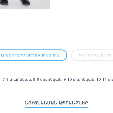
ԼՐԱՑՈՒՑԻՉ ՏԵՂԵԿՈՒԹՅՈՒՆ
ԿԱՐԾԻՔՆԵՐ (0)
7-8 տարեկան
,
8-9 տարեկան
,
9-10 տարեկան
,
10-11 
ՆՈՒՅՆԱՆՄԱՆ ԱՊՐԱՆՔՆԵՐ