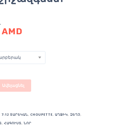
0
AMD
արբերակ
Ավելացնել
:
7-12 ՏԱՐԵԿԱՆ
,
CHOUPETTE
,
ԱՂՋԻԿ
,
ԶԵՂՉ
,
Տ
,
ՀԱԳՈՒՍՏ
,
ՆՈՐ