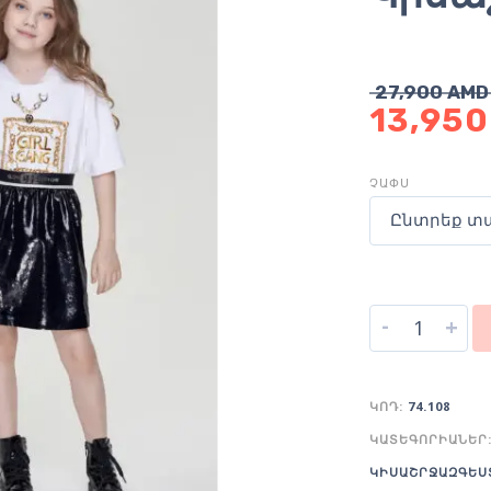
27,900
AMD
13,95
ՉԱՓՍ
Ընտրեք տ
-
+
ԿՈԴ:
74.108
ԿԱՏԵԳՈՐԻԱՆԵՐ
ԿԻՍԱՇՐՋԱԶԳԵՍ