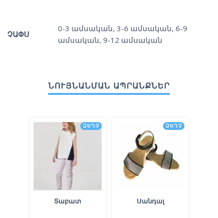
0-3 ամսական
,
3-6 ամսական
,
6-9
ՉԱՓՍ
ամսական
,
9-12 ամսական
ՆՈՒՅՆԱՆՄԱՆ ԱՊՐԱՆՔՆԵՐ
ԶԵՂՉ
ԶԵՂՉ
Տաբատ
Սանդալ