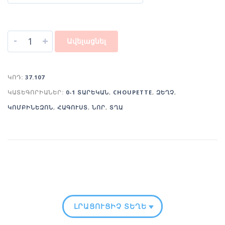
-
+
Ավելացնել
ԿՈԴ:
37.107
ԿԱՏԵԳՈՐԻԱՆԵՐ:
0-1 ՏԱՐԵԿԱՆ
,
CHOUPETTE
,
ԶԵՂՉ
,
ԿՈՄԲԻՆԵԶՈՆ
,
ՀԱԳՈՒՍՏ
,
ՆՈՐ
,
ՏՂԱ
ԼՐԱՑՈՒՑԻՉ ՏԵՂԵԿՈՒԹՅՈՒՆ