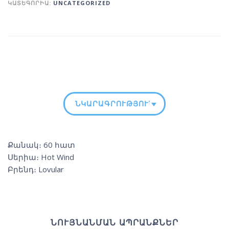
ԿԱՏԵԳՈՐԻԱ:
UNCATEGORIZED
ՆԿԱՐԱԳՐՈՒԹՅՈՒՆ
Քանակ։ 60 հատ
Սերիա։ Hot Wind
Բրենդ։ Lovular
ՆՈՒՅՆԱՆՄԱՆ ԱՊՐԱՆՔՆԵՐ