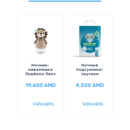
Ночник-
Ночные
Կր
неваляшка
подгузники-
Львёнок Лекс
трусики
19,600
AMD
4,350
AMD
2
Ավելացնել
Ավելացնել