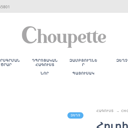
65801
ՒՐՍԳՐՄԱՆ
ԴՊՐՈՑԱԿԱՆ
ԶԱՄԲՅՈՒՂՆԵ
ԶԵՂՉ
ԾՐԱՐ
ՀԱԳՈՒՍՏ
Ր
ՆՈՐ
ՊԱՅՈՒՍԱԿ
ՀԱԳՈՒՍՏ
CH
ԶԵՂՉ
Հուդ