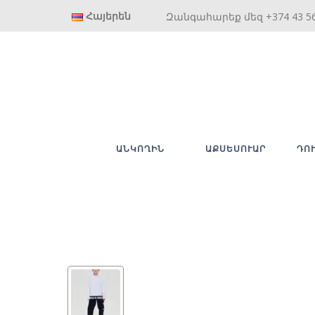
Հայերեն
Զանգահարեք մեզ +374 43 5
ԱՆԿՈՂԻՆ
ԱՔՍԵՍՈՒԱՐ
ԴՈ