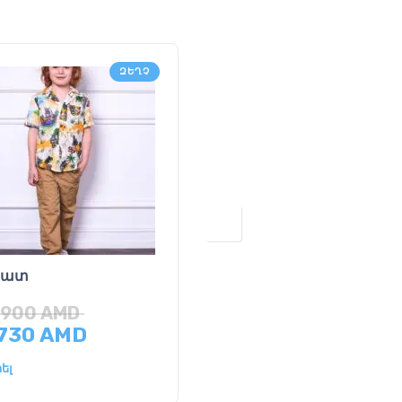
ԶԵՂՉ
բատ
Սպորտային
կիսատաբատ
,900
AMD
,730
AMD
10,700
AMD
ել
Ընտրել