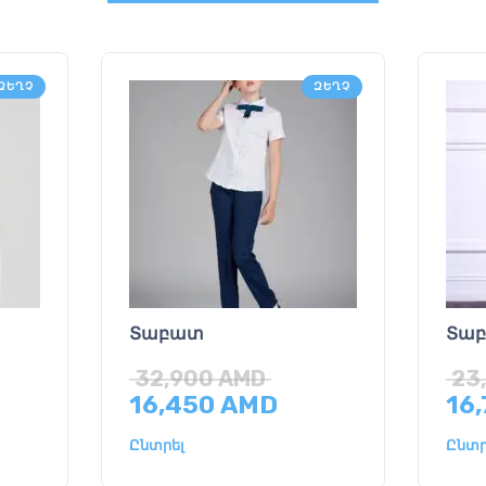
ԶԵՂՉ
ԶԵՂՉ
Տաբատ
Տա
32,900
AMD
23
16,450
AMD
16
Ընտրել
Ընտր