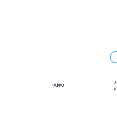
3
ՉԱՓՍ
տ