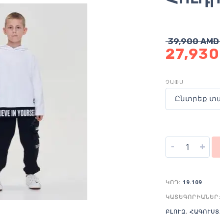
39,900
AMD
27,93
ՉԱՓՍ
Ընտրեք տ
-
+
ԿՈԴ:
19.109
ԿԱՏԵԳՈՐԻԱՆԵՐ
ԲԼՈՒԶ
,
ՀԱԳՈՒՍՏ