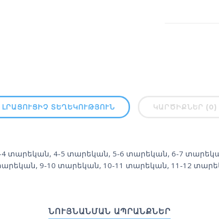
ԼՐԱՑՈՒՑԻՉ ՏԵՂԵԿՈՒԹՅՈՒՆ
ԿԱՐԾԻՔՆԵՐ (0)
-4 տարեկան
,
4-5 տարեկան
,
5-6 տարեկան
,
6-7 տարեկ
արեկան
,
9-10 տարեկան
,
10-11 տարեկան
,
11-12 տար
ՆՈՒՅՆԱՆՄԱՆ ԱՊՐԱՆՔՆԵՐ