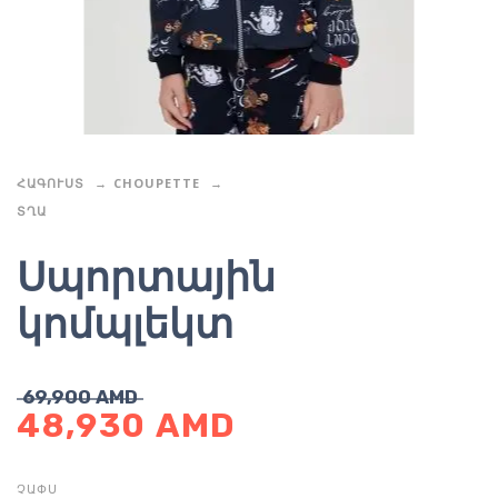
ՀԱԳՈՒՍՏ
CHOUPETTE
ՏՂԱ
Սպորտային
կոմպլեկտ
69,900
AMD
48,930
AMD
ՉԱՓՍ