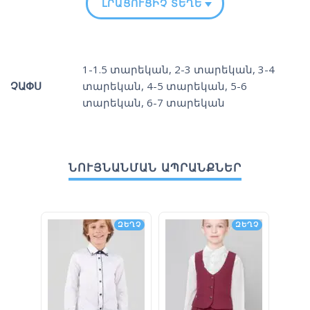
ԼՐԱՑՈՒՑԻՉ ՏԵՂԵԿՈՒԹՅՈՒՆ
1-1.5 տարեկան
,
2-3 տարեկան
,
3-4
ՉԱՓՍ
տարեկան
,
4-5 տարեկան
,
5-6
տարեկան
,
6-7 տարեկան
ՆՈՒՅՆԱՆՄԱՆ ԱՊՐԱՆՔՆԵՐ
ԶԵՂՉ
ԶԵՂՉ