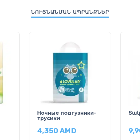
ՆՈՒՅՆԱՆՄԱՆ ԱՊՐԱՆՔՆԵՐ
Ночные подгузники-
Տակ
трусики
4,350
AMD
9,