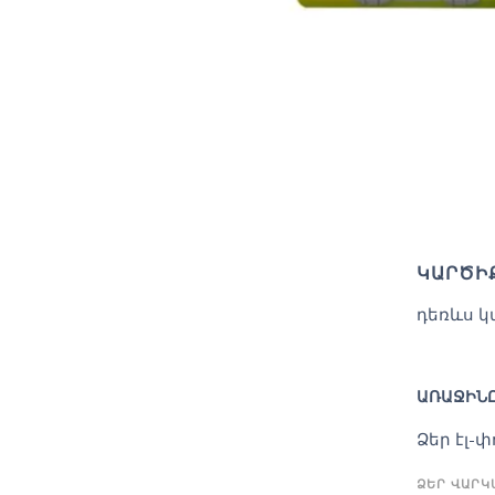
ԿԱՐԾԻ
դեռևս կ
ԱՌԱՋԻՆԸ
Ձեր էլ-
ՁԵՐ ՎԱՐ