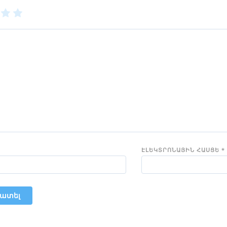
3
4
5
of
of
5
5
rs
stars
stars
ԷԼԵԿՏՐՈՆԱՅԻՆ ՀԱՍՑԵ
*