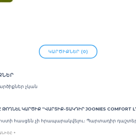
ԿԱՐԾԻՔՆԵՐ (0)
ՔՆԵՐ
արծիքներ չկան
 ԹՈՂՆԵԼ ԿԱՐԾԻՔ “ՎԱՐՏԻՔ-ՏԱԿԴԻՐ JOONIES COMFORT L
փոստի հասցեն չի հրապարակվելու։
Պարտադիր դաշտեր
ԿԱՆԻՇԸ
*