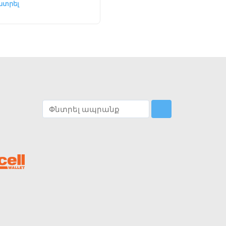
նտրել
Ընտրել