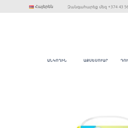
Հայերեն
Զանգահարեք մեզ +374 43 5
ԱՆԿՈՂԻՆ
ԱՔՍԵՍՈՒԱՐ
ԴՈ