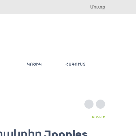
Մուտք
ԿՈՇԻԿ
ՀԱԳՈՒՍՏ
ԱՌԿԱ Է
ակդիր Joonies