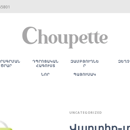
65801
ՒՐՍԳՐՄԱՆ
ԴՊՐՈՑԱԿԱՆ
ԶԱՄԲՅՈՒՂՆԵ
ԶԵՂՉ
ԾՐԱՐ
ՀԱԳՈՒՍՏ
Ր
ՆՈՐ
ՊԱՅՈՒՍԱԿ
UNCATEGORIZED
Վարտիք-տ