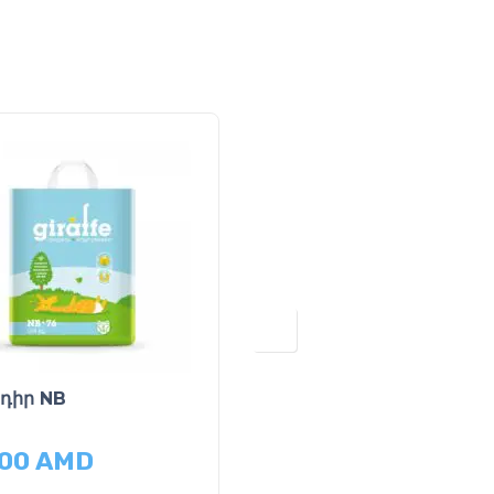
դիր NB
Подгузники
900
AMD
9,900
AMD