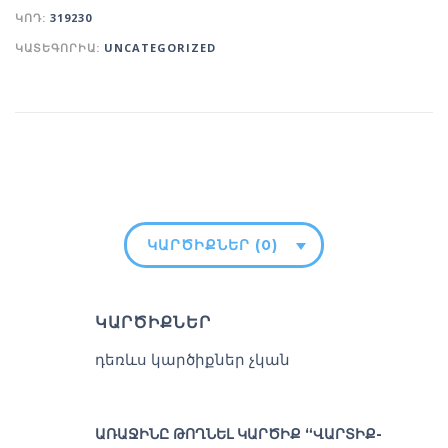
ԿՈԴ:
319230
ԿԱՏԵԳՈՐԻԱ:
UNCATEGORIZED
ԿԱՐԾԻՔՆԵՐ (0)
ԿԱՐԾԻՔՆԵՐ
դեռևս կարծիքներ չկան
ԱՌԱՋԻՆԸ ԹՈՂՆԵԼ ԿԱՐԾԻՔ “ՎԱՐՏԻՔ-