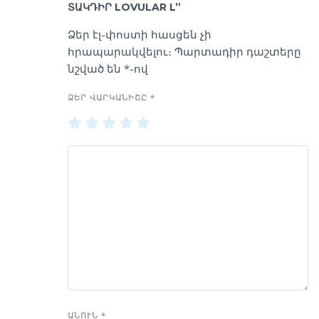
ՏԱԿԴԻՐ LOVULAR L”
Ձեր էլ-փոստի հասցեն չի
հրապարակվելու։
Պարտադիր դաշտերը
նշված են
*
-ով
ՁԵՐ ՎԱՐԿԱՆԻՇԸ
*
1
2
3
4
5
of
of
of
of
of
5
5
5
5
5
stars
stars
stars
stars
stars
ԱՆՈՒՆ
*