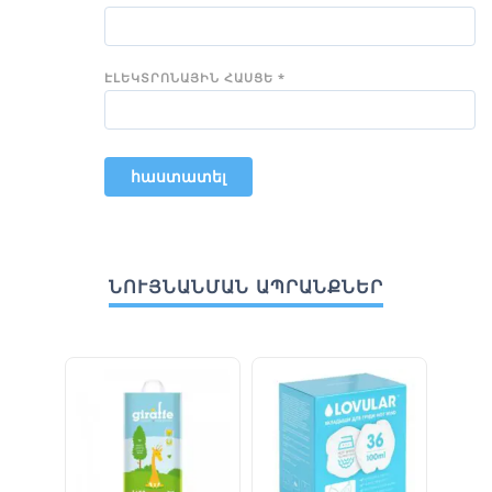
ԷԼԵԿՏՐՈՆԱՅԻՆ ՀԱՍՑԵ
*
ՆՈՒՅՆԱՆՄԱՆ ԱՊՐԱՆՔՆԵՐ