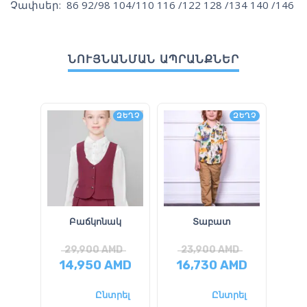
Չափսեր: 86 92/98 104/110 116 /122 128 /134 140 /146
ՆՈՒՅՆԱՆՄԱՆ ԱՊՐԱՆՔՆԵՐ
ԶԵՂՉ
ԶԵՂՉ
Բաճկոնակ
Տաբատ
29,900
AMD
23,900
AMD
2
14,950
AMD
16,730
AMD
1
Ընտրել
Ընտրել