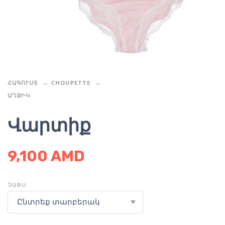
ՀԱԳՈՒՍՏ
CHOUPETTE
ԱՂՋԻԿ
Վարտիք
9,100
AMD
ՉԱՓՍ
Ընտրեք տարբերակ