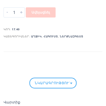
-
+
Ավելացնել
ԿՈԴ:
17.40
ԿԱՏԵԳՈՐԻԱՆԵՐ:
ԱՂՋԻԿ
,
ՀԱԳՈՒՍՏ
,
ՆԵՐՔՆԱԶԳԵՍՏ
ՆԿԱՐԱԳՐՈՒԹՅՈՒՆ
Վարտիք