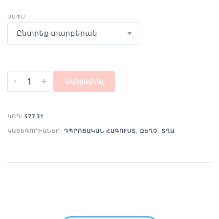
ՉԱՓՍ
Ընտրեք տարբերակ
-
+
Ավելացնել
ԿՈԴ:
577.31
ԿԱՏԵԳՈՐԻԱՆԵՐ:
ԴՊՐՈՑԱԿԱՆ ՀԱԳՈՒՍՏ
,
ԶԵՂՉ
,
ՏՂԱ