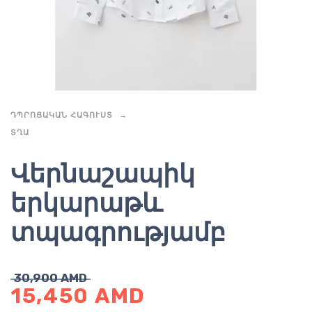
ԴՊՐՈՑԱԿԱՆ ՀԱԳՈՒՍՏ
ՏՂԱ
Վերնաշապիկ
երկարաթև
տպագրությամբ
30,900
AMD
15,450
AMD