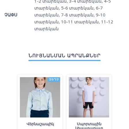
1-2 տարեկան
,
3-4 տարեկան
,
4-5
տարեկան
,
5-6 տարեկան
,
6-7
ՉԱՓՍ
տարեկան
,
7-8 տարեկան
,
9-10
տարեկան
,
10-11 տարեկան
,
11-12
տարեկան
ՆՈՒՅՆԱՆՄԱՆ ԱՊՐԱՆՔՆԵՐ
ԶԵՂՉ
Վերնաշապիկ
Սպորտային
Վ
կիսատաբատ