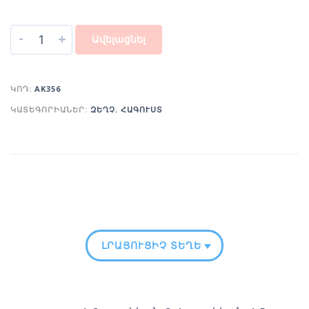
-
+
Ավելացնել
ԿՈԴ:
AK356
ԿԱՏԵԳՈՐԻԱՆԵՐ:
ԶԵՂՉ
,
ՀԱԳՈՒՍՏ
ԼՐԱՑՈՒՑԻՉ ՏԵՂԵԿՈՒԹՅՈՒՆ