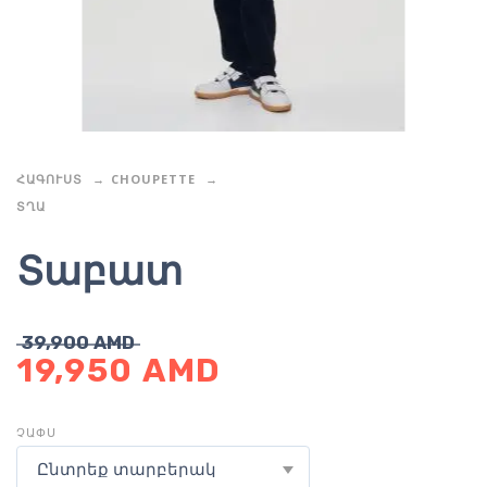
ՀԱԳՈՒՍՏ
CHOUPETTE
ՏՂԱ
Տաբատ
39,900
AMD
19,950
AMD
ՉԱՓՍ
Ընտրեք տարբերակ