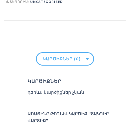
ԿԱՏԵԳՈՐԻԱ:
UNCATEGORIZED
ԿԱՐԾԻՔՆԵՐ (0)
ԿԱՐԾԻՔՆԵՐ
դեռևս կարծիքներ չկան
ԱՌԱՋԻՆԸ ԹՈՂՆԵԼ ԿԱՐԾԻՔ “ՏԱԿԴԻՐ-
ՎԱՐՏԻՔ”