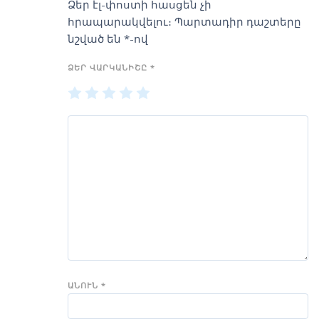
Ձեր էլ-փոստի հասցեն չի
հրապարակվելու։
Պարտադիր դաշտերը
նշված են
*
-ով
ՁԵՐ ՎԱՐԿԱՆԻՇԸ
*
1
2
3
4
5
of
of
of
of
of
5
5
5
5
5
stars
stars
stars
stars
stars
ԱՆՈՒՆ
*