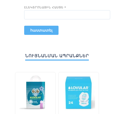
ԷԼԵԿՏՐՈՆԱՅԻՆ ՀԱՍՑԵ
*
ՆՈՒՅՆԱՆՄԱՆ ԱՊՐԱՆՔՆԵՐ