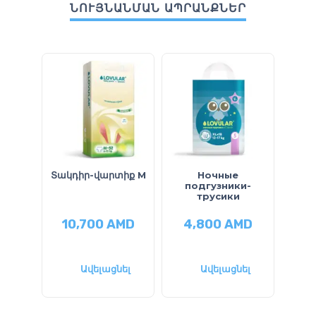
ՆՈՒՅՆԱՆՄԱՆ ԱՊՐԱՆՔՆԵՐ
Տակդիր-վարտիք M
Ночные
П
подгузники-
трусики
10,700
AMD
4,800
AMD
1
Ավելացնել
Ավելացնել