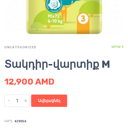
ԱՌԿԱ Է
UNCATEGORIZED
Տակդիր-վարտիք M
12,900
AMD
-
+
Ավելացնել
ԿՈԴ:
429056