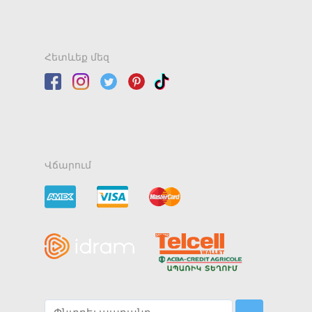
Հետևեք մեզ
Վճարում