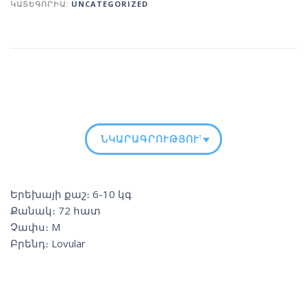
ԿԱՏԵԳՈՐԻԱ:
UNCATEGORIZED
ՆԿԱՐԱԳՐՈՒԹՅՈՒՆ
Երեխայի քաշ։ 6-10 կգ
Քանակ։ 72 հատ
Չափս։ M
Բրենդ։ Lovular